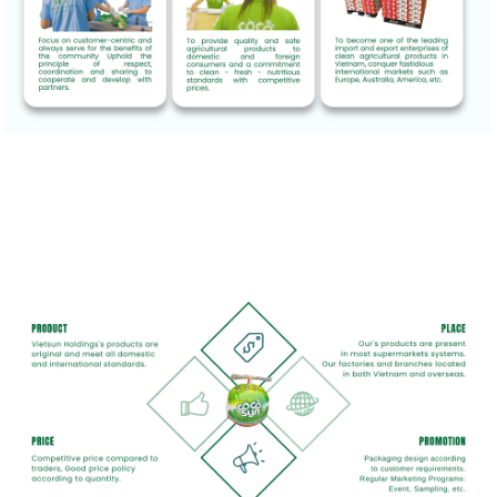
Under our Cocosun brand, we source premium coconuts from Vietnam’s renowned coconut-growing
regions and supply customers across Asia, Europe, the Middle East, and North America.