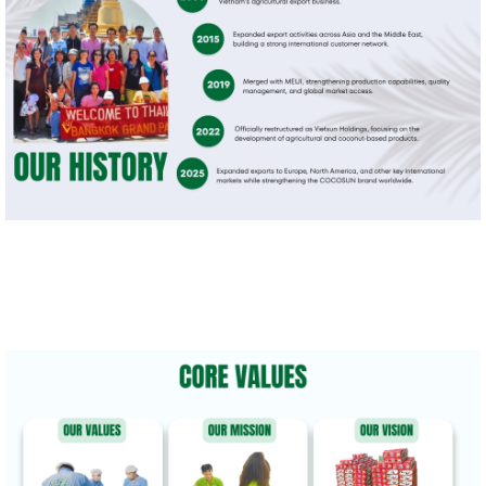
Founded in 2008, Vietsun Holdings is a leading Vietnamese coconut manufacturer and exporter
specializing in fresh coconuts and value-added coconut products.