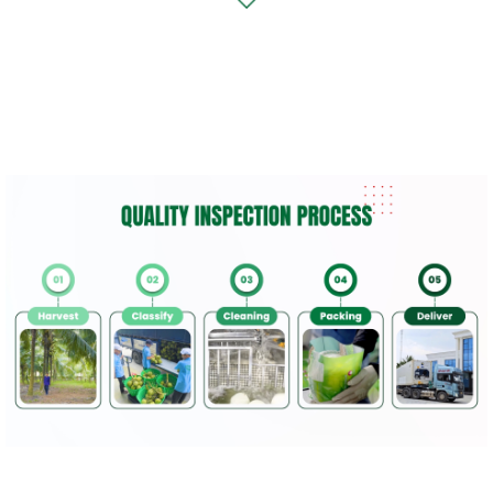
With over 10 years of experience in the coconut industry, we serve importers, wholesalers, retailers, and
food & beverage manufacturers with reliable supply solutions and consistent product quality.
Our portfolio includes fresh coconuts, coconut water, frozen coconut products, desiccated coconut, and