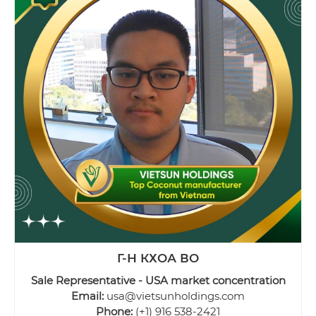
Г-Н КХОА ВО
Sale Representative - USA market concentration
Email:
usa@vietsunholdings.com
Phone:
(+1) 916 538-2421