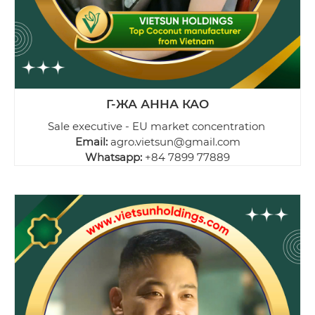
Г-ЖА АННА КАО
Sale executive - EU market concentration
Email:
agro.vietsun@gmail.com
Whatsapp:
+84 7899 77889