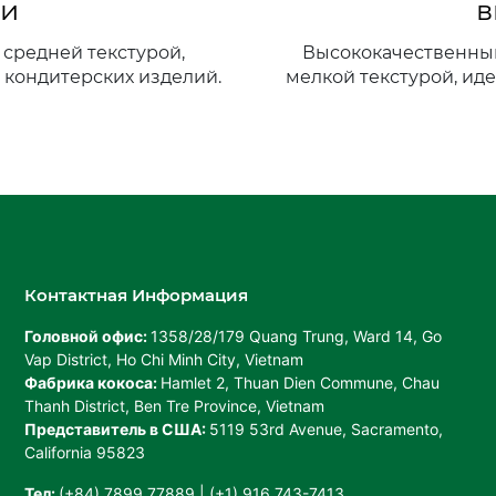
ти
в
 средней текстурой,
Высококачественный
 кондитерских изделий.
мелкой текстурой, ид
Контактная Информация
Головной офис:
1358/28/179 Quang Trung, Ward 14, Go
Vap District, Ho Chi Minh City, Vietnam
Фабрика кокоса:
Hamlet 2, Thuan Dien Commune, Chau
Thanh District, Ben Tre Province, Vietnam
Представитель в США:
5119 53rd Avenue, Sacramento,
California 95823
Тел:
(+84) 7899 77889 | (+1) 916 743-7413