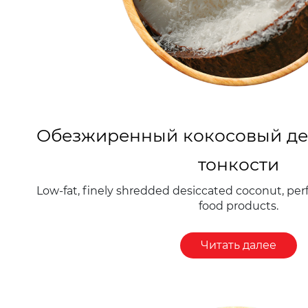
Обезжиренный кокосовый де
тонкости
Low-fat, finely shredded desiccated coconut, perf
food products.
Читать далее